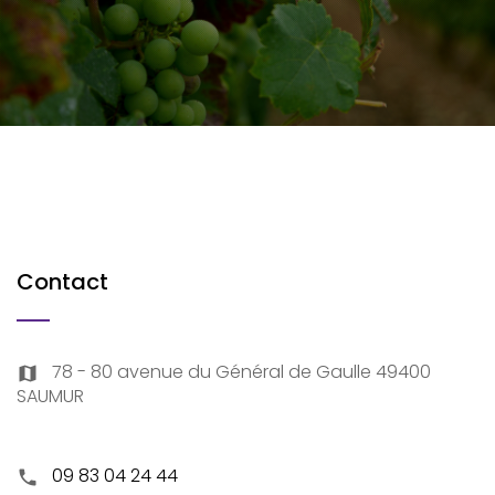
Contact
78 - 80 avenue du Général de Gaulle 49400
map
SAUMUR
09 83 04 24 44
phone